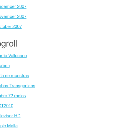
ecember 2007
ovember 2007
tober 2007
groll
rrio Vallecano
urbon
ria de muestras
bos Transgenicos
bre 72 radios
DT2010
levisor HD
iple Malta