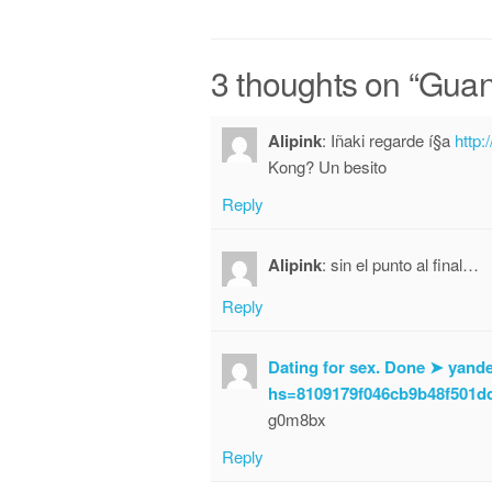
3 thoughts on “
Guan
Alipink
:
Iñaki regarde í§a
http:
Kong?
Un besito
Reply
Alipink
:
sin el punto al final…
Reply
Dating for sex. Done ➤ ya
hs=8109179f046cb9b48f501dd
g0m8bx
Reply