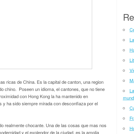
Re
Ce
La
Ha
Li
Vi
Ma
 ricas de China. Es la capital de canton, una region
do chino. Poseen un idioma, el cantones, que no tiene
La
roximidad con Hong Kong la ha mantenido en
mund
os y ha sido siempre mirada con desconfiaza por el
Cu
Fr
sido realmente chocante. Una de las cosas que mas nos
H
modernidad y el explendor de la ciudad, es la amplia