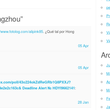
pe
Pr
gzhou
”
Re
//www.fotolog.com/alipink85
.
¿Qué tal por Hong
Vi
Vi
05 Apr
Ar
Ju
05 Apr
M
Ap
ndex.com/poll/43o224okZdReGRb1Q8PXXJ?
e2e2c163c& Deadline Alert № HDYI9662141
:
M
Fe
28 Jan
Ja