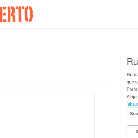
Ru
Rumbo
que u
Forma
Aloja
labs.
Searc