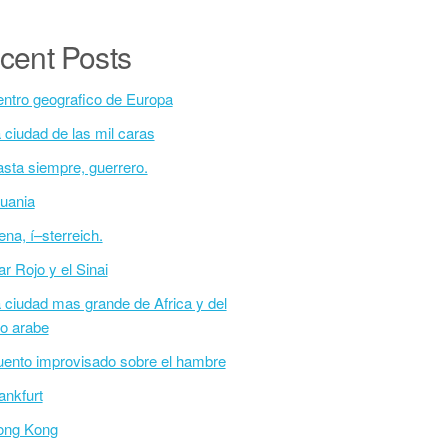
cent Posts
ntro geografico de Europa
 ciudad de las mil caras
sta siempre, guerrero.
tuania
ena, í–sterreich.
r Rojo y el Sinai
 ciudad mas grande de Africa y del
o arabe
ento improvisado sobre el hambre
ankfurt
ong Kong