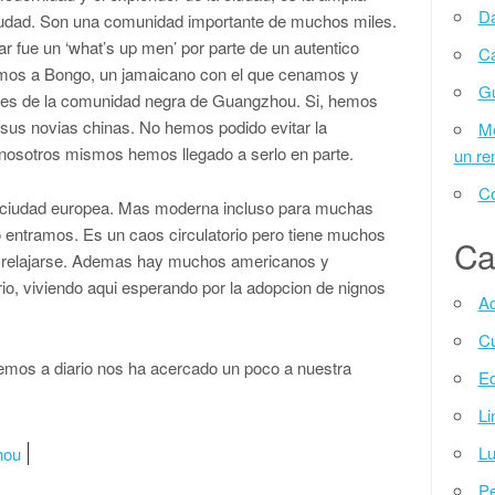
Da
iudad. Son una comunidad importante de muchos miles.
ar fue un ‘what’s up men’ por parte de un autentico
Ca
mos a Bongo, un jamaicano con el que cenamos y
G
ades de la comunidad negra de Guangzhou. Si, hemos
 sus novias chinas. No hemos podido evitar la
Mo
nosotros mismos hemos llegado a serlo en parte.
un r
Co
 ciudad europea. Mas moderna incluso para muchas
 entramos. Es un caos circulatorio pero tiene muchos
Ca
 relajarse. Ademas hay muchos americanos y
 rio, viviendo aqui esperando por la adopcion de nignos
Ac
Cu
ogemos a diario nos ha acercado un poco a nuestra
Ed
Li
Lu
hou
Pe