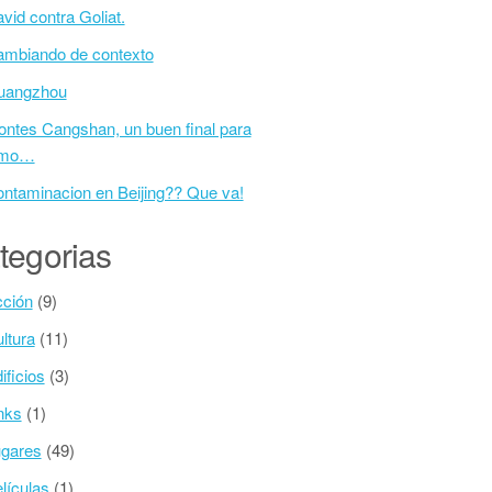
vid contra Goliat.
mbiando de contexto
uangzhou
ntes Cangshan, un buen final para
emo…
ntaminacion en Beijing?? Que va!
tegorias
ción
(9)
ltura
(11)
ificios
(3)
nks
(1)
gares
(49)
lí­culas
(1)