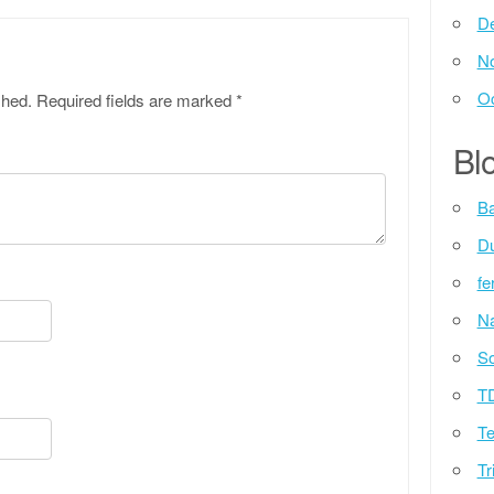
D
N
Oc
shed.
Required fields are marked
*
Blo
Ba
D
fe
Na
So
T
Te
Tr