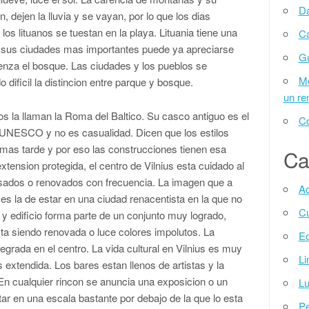
Da
 dejen la lluvia y se vayan, por lo que los dias
s lituanos se tuestan en la playa. Lituania tiene una
Ca
o sus ciudades mas importantes puede ya apreciarse
G
za el bosque. Las ciudades y los pueblos se
Mo
dificil la distincion entre parque y bosque.
un r
hos la llaman la Roma del Baltico. Su casco antiguo es el
Co
 UNESCO y no es casualidad. Dicen que los estilos
 mas tarde y por eso las construcciones tienen esa
Ca
extension protegida, el centro de Vilnius esta cuidado al
evisados o renovados con frecuencia. La imagen que a
Ac
 es la de estar en una ciudad renacentista en la que no
Cu
 y edificio forma parte de un conjunto muy logrado,
esta siendo renovada o luce colores impolutos. La
Ed
egrada en el centro. La vida cultural en Vilnius es muy
Li
s extendida. Los bares estan llenos de artistas y la
En cualquier rincon se anuncia una exposicion o un
Lu
tar en una escala bastante por debajo de la que lo esta
Pe