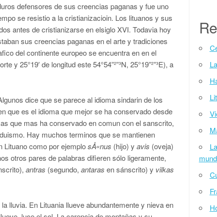
duros defensores de sus creencias paganas y fue uno
mpo se resistio a la cristianizacioin. Los lituanos y sus
Re
ados antes de
cristianizarse en elsiglo XVI. Todavia hoy
staban sus creencias paganas en el arte y tradiciones
Ce
grafico del continente europeo se encuentra en
en el
norte y 25°19′ de longitud este
54°54”²”³N,
25°19”²”³E
), a
La
Ha
Li
 Algunos dice que se parece al idioma sindarin de los
icen que es el idioma que mejor se ha conservado desde
Vi
omas que mas ha conservado en comun con el sanscrito,
Ma
induismo. Hay muchos terminos que se mantienen
en Lituano como por ejemplo
sÅ«nus
(hijo) y
avis
(oveja)
La
s otros pares de palabras difieren sólo ligeramente,
mund
scrito),
antras
(segundo,
antaras
en sánscrito) y
vilkas
Cu
Fr
e la lluvia. En Lituania llueve abundantemente y nieva en
H
llueve, luce el sol. La carencia de monta
ñ
as y su