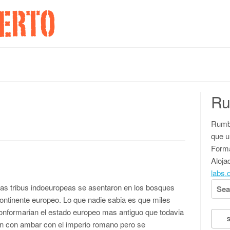
Ru
Rumbo
que u
Forma
Aloja
labs.
Searc
tas tribus indoeuropeas se asentaron en los bosques
 continente europeo. Lo que nadie sabia es que miles
onformarian el estado europeo mas antiguo que todavia
on con ambar con el imperio romano pero se