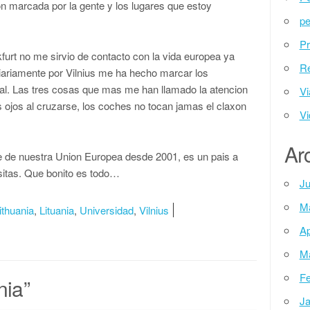
on marcada por la gente y los lugares que estoy
pe
Pr
urt no me sirvio de contacto con la vida europea ya
Re
diariamente por Vilnius me ha hecho marcar los
al. Las tres cosas que mas me han llamado la atencion
Vi
s ojos al cruzarse, los coches no tocan jamas el claxon
Vi
Ar
e de nuestra Union Europea desde 2001, es un pais a
sitas. Que bonito es todo…
Ju
M
ithuania
,
Lituania
,
Universidad
,
Vilnius
Ap
M
Fe
nia
”
Ja