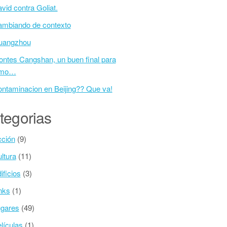
vid contra Goliat.
mbiando de contexto
uangzhou
ntes Cangshan, un buen final para
emo…
ntaminacion en Beijing?? Que va!
tegorias
ción
(9)
ltura
(11)
ificios
(3)
nks
(1)
gares
(49)
lí­culas
(1)