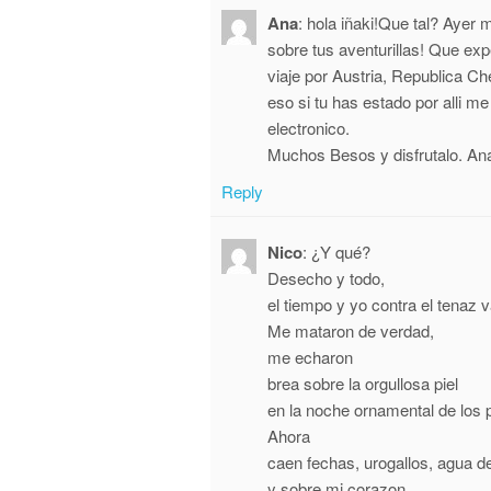
Ana
:
hola iñaki!Que tal? Ayer 
sobre tus aventurillas! Que ex
viaje por Austria, Republica Ch
eso si tu has estado por alli m
electronico.
Muchos Besos y disfrutalo.
An
Reply
Nico
:
¿Y qué?
Desecho y todo,
el tiempo y yo contra el tenaz v
Me mataron de verdad,
me echaron
brea sobre la orgullosa piel
en la noche ornamental de los 
Ahora
caen fechas, urogallos, agua de
y sobre mi corazon