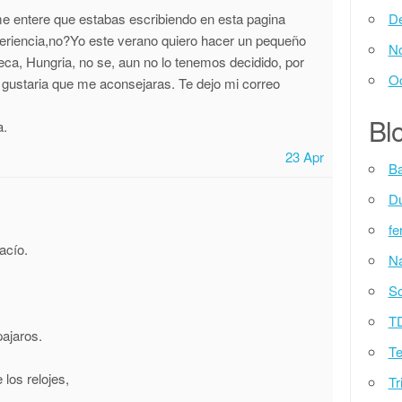
me entere que estabas escribiendo en esta pagina
D
periencia,no?Yo este verano quiero hacer un pequeño
N
eca, Hungria, no se, aun no lo tenemos decidido, por
Oc
e gustaria que me aconsejaras. Te dejo mi correo
Blo
a.
23 Apr
Ba
D
fe
ací­o.
Na
So
T
pajaros.
Te
 los relojes,
Tr