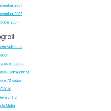
ecember 2007
ovember 2007
tober 2007
groll
rrio Vallecano
urbon
ria de muestras
bos Transgenicos
bre 72 radios
DT2010
levisor HD
iple Malta