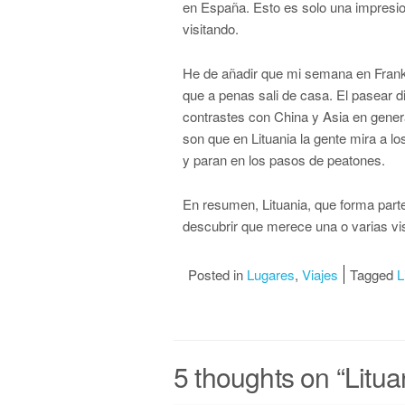
en Espa
ñ
a. Esto es solo una impresi
visitando.
He de a
ñ
adir que mi semana en Frankf
que a penas sali de casa. El pasear 
contrastes con China y Asia en gener
son que en Lituania la gente mira a lo
y paran en los pasos de peatones.
En resumen, Lituania, que forma part
descubrir que merece una o varias vi
Posted in
Lugares
,
Viajes
Tagged
L
5 thoughts on “
Litua