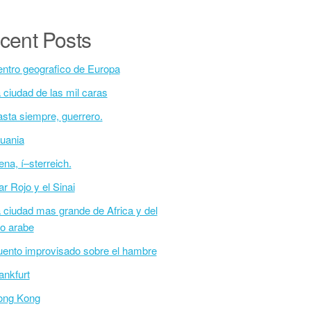
cent Posts
ntro geografico de Europa
 ciudad de las mil caras
sta siempre, guerrero.
tuania
ena, í–sterreich.
r Rojo y el Sinai
 ciudad mas grande de Africa y del
o arabe
ento improvisado sobre el hambre
ankfurt
ong Kong