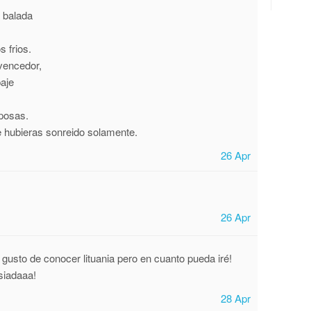
 balada
s frios.
vencedor,
aje
iposas.
e hubieras sonreido solamente.
26 Apr
26 Apr
l gusto de conocer lituania pero en cuanto pueda iré!
nsiadaaa!
28 Apr