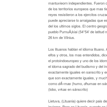
mantuvieorn independientes. Fueron 
de los territorios europeos que mas tie
reyes resistieron a los ejercitos cruz
puede apreciarse lo arraigadas que e
del los ultimos siglos. El centro geo
pueblo
PurnuÅ¡kiai
(54°54′ de latitud 
26 km de
Vilnius.
Los lituanos hablan el idioma lituano.
elfos y otros, los mas entendidos, d
el protoindoeuropeo y uno de los id
el idoma sagrado del budismo y del 
exactamente iguales en sanscrito y 
que son exactamente iguales, y mucho
como
dÅ«mas
(humo,
dhumas
en sán
(lobo,
vrkas
en sánscrito)
Lietuva, (Lituania) quiere decir pais d
invierno. Pero en Lituania, cuando no 